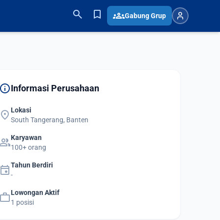
search
bookmark
groups
Gabung Grup
info
Informasi Perusahaan
Lokasi
location_on
South Tangerang, Banten
Karyawan
group
100+ orang
Tahun Berdiri
event
-
Lowongan Aktif
work
1 posisi