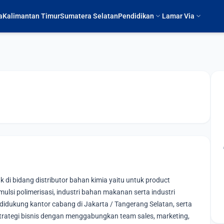
expand_more
expand_more
a
Kalimantan Timur
Sumatera Selatan
Pendidikan
Lamar Via
di bidang distributor bahan kimia yaitu untuk product
 emulsi polimerisasi, industri bahan makanan serta industri
idukung kantor cabang di Jakarta / Tangerang Selatan, serta
 strategi bisnis dengan menggabungkan team sales, marketing,