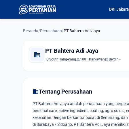
DKI Jakart
Beranda
/
Perusahaan
/
PT Bahtera Adi Jaya
PT Bahtera Adi Jaya
domain
location_on
group
calendar_month
South Tangerang
100+ Karyawan
Berdiri -
domain
Tentang Perusahaan
PT Bahtera Adi Jaya adalah perusahaan yang bergerak 
personal care, active ingredient, coating, agro solusi,
kesehatan.Dengan berkantor pusat di Semarang, dan d
di Surabaya / Sidoarjo, PT Bahtera Adi Jaya memiliki