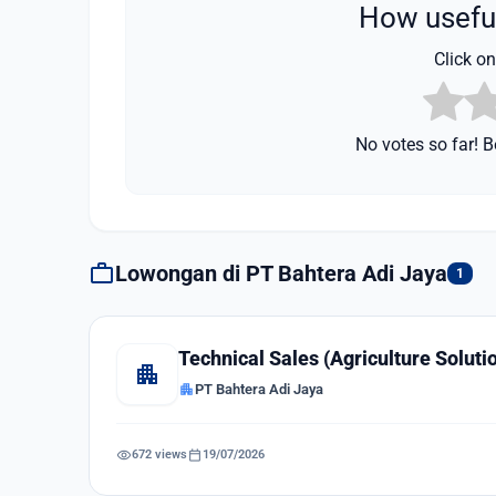
How useful
Click on 
No votes so far! Be
work
Lowongan di PT Bahtera Adi Jaya
1
Technical Sales (Agriculture Soluti
apartment
apartment
PT Bahtera Adi Jaya
visibility
calendar_today
672 views
19/07/2026