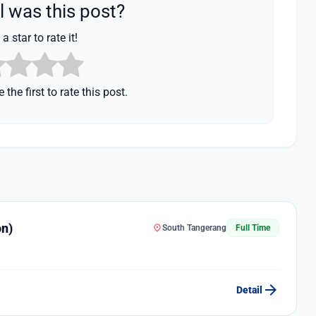
 was this post?
a star to rate it!
 the first to rate this post.
on)
location_on
South Tangerang
Full Time
arrow_forward
Detail