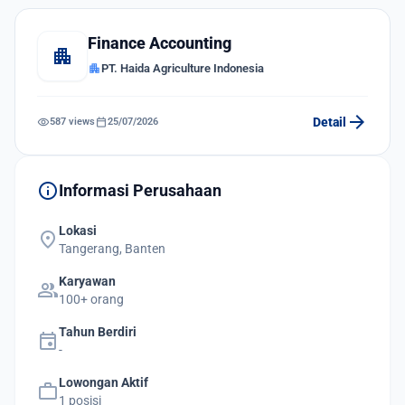
Finance Accounting
apartment
apartment
PT. Haida Agriculture Indonesia
arrow_forward
visibility
calendar_today
Detail
587 views
25/07/2026
info
Informasi Perusahaan
Lokasi
location_on
Tangerang, Banten
Karyawan
group
100+ orang
Tahun Berdiri
event
-
Lowongan Aktif
work
1 posisi