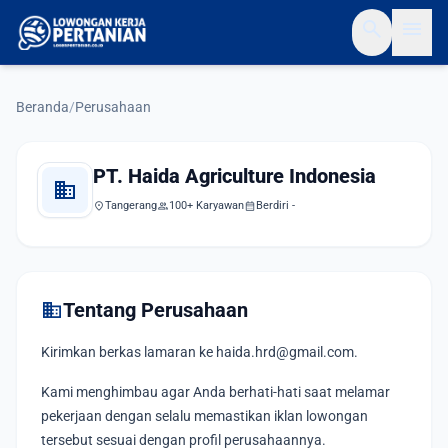
search
menu
Beranda
/
Perusahaan
PT. Haida Agriculture Indonesia
domain
location_on
Tangerang
group
100+ Karyawan
calendar_month
Berdiri -
domain
Tentang Perusahaan
Kirimkan berkas lamaran ke haida.hrd@gmail.com.
Kami menghimbau agar Anda berhati-hati saat melamar
pekerjaan dengan selalu memastikan iklan lowongan
tersebut sesuai dengan profil perusahaannya.