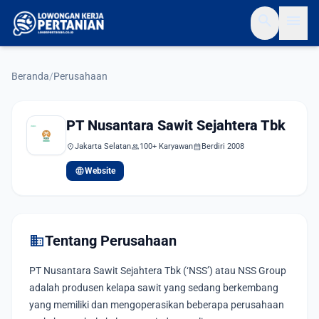
search
menu
Beranda
/
Perusahaan
PT Nusantara Sawit Sejahtera Tbk
location_on
Jakarta Selatan
group
100+ Karyawan
calendar_month
Berdiri 2008
language
Website
domain
Tentang Perusahaan
PT Nusantara Sawit Sejahtera Tbk (‘NSS’) atau NSS Group
adalah produsen kelapa sawit yang sedang berkembang
yang memiliki dan mengoperasikan beberapa perusahaan