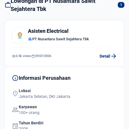
Lowongan di PT Nusantara Sawit
work
1
Sejahtera Tbk
Asisten Electrical
apartment
PT Nusantara Sawit Sejahtera Tbk
arrow_forward
visibility
calendar_today
Detail
2.5k views
29/07/2026
info
Informasi Perusahaan
Lokasi
location_on
Jakarta Selatan, DKI Jakarta
Karyawan
group
100+ orang
Tahun Berdiri
event
2008