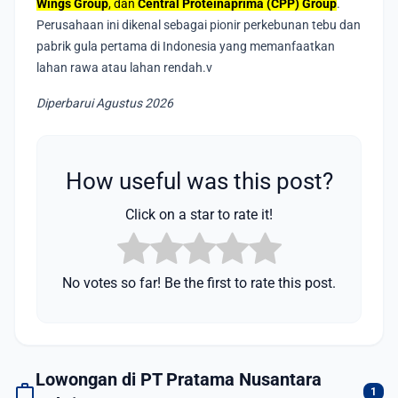
Wings Group
, dan
Central Proteinaprima (CPP) Group
.
Perusahaan ini dikenal sebagai pionir perkebunan tebu dan
pabrik gula pertama di Indonesia yang memanfaatkan
lahan rawa atau lahan rendah.v
Diperbarui Agustus 2026
How useful was this post?
Click on a star to rate it!
No votes so far! Be the first to rate this post.
Lowongan di PT Pratama Nusantara
work
1