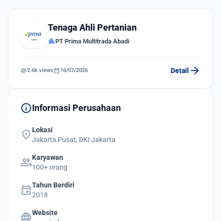
Tenaga Ahli Pertanian
apartment
PT Prima Multitrada Abadi
arrow_forward
visibility
calendar_today
Detail
2.6k views
16/07/2026
info
Informasi Perusahaan
Lokasi
location_on
Jakarta Pusat, DKI Jakarta
Karyawan
group
100+ orang
Tahun Berdiri
event
2018
Website
language