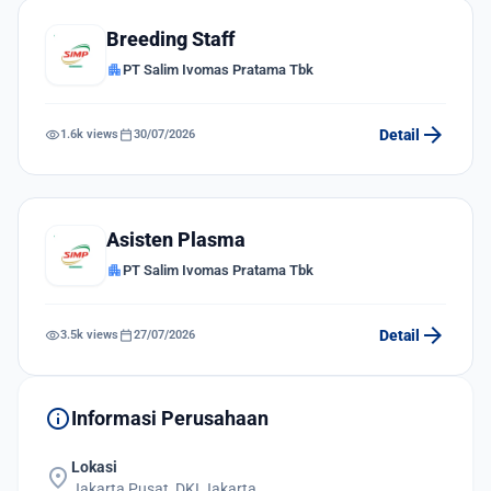
Breeding Staff
apartment
PT Salim Ivomas Pratama Tbk
arrow_forward
visibility
calendar_today
Detail
1.6k views
30/07/2026
Asisten Plasma
apartment
PT Salim Ivomas Pratama Tbk
arrow_forward
visibility
calendar_today
Detail
3.5k views
27/07/2026
info
Informasi Perusahaan
Lokasi
location_on
Jakarta Pusat, DKI Jakarta