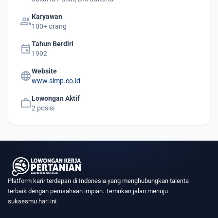
Karyawan
group
100+ orang
Tahun Berdiri
event
1992
Website
language
www.simp.co.id
Lowongan Aktif
work
2 posisi
Platform karir terdepan di Indonesia yang menghubungkan talenta
terbaik dengan perusahaan impian. Temukan jalan menuju
suksesmu hari ini.