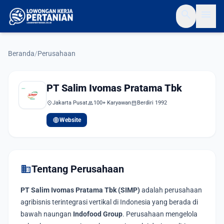
search
menu
Beranda
/
Perusahaan
PT Salim Ivomas Pratama Tbk
location_on
Jakarta Pusat
group
100+ Karyawan
calendar_month
Berdiri 1992
language
Website
domain
Tentang Perusahaan
PT Salim Ivomas Pratama Tbk (SIMP)
adalah perusahaan
agribisnis terintegrasi vertikal di Indonesia yang berada di
bawah naungan
Indofood Group
. Perusahaan mengelola