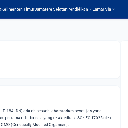
expand_more
expand_more
a
Kalimantan Timur
Sumatera Selatan
Pendidikan
Lamar Via
i LP-184-IDN) adalah sebuah laboratorium pengujian yang
ium pertama di Indonesia yang terakreditasi ISO/IEC 17025 oleh
p GMO (Genetically Modified Organism).