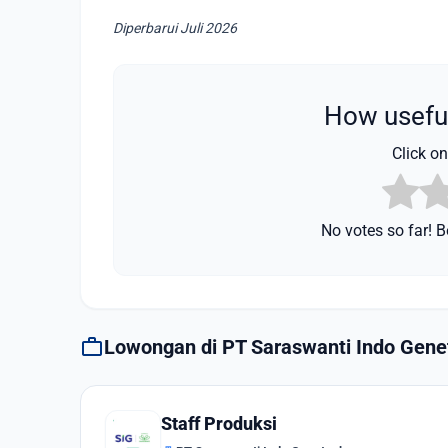
Diperbarui Juli 2026
How useful
Click on 
No votes so far! Be
work
Lowongan di PT Saraswanti Indo Gene
Staff Produksi