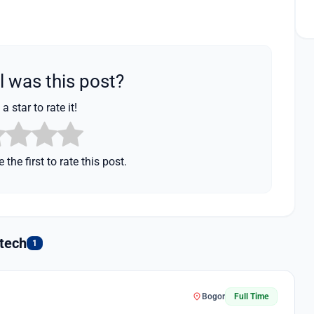
 was this post?
a star to rate it!
 the first to rate this post.
tech
1
location_on
Bogor
Full Time