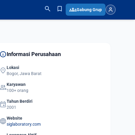
search
bookmark
groups
Gabung Grup
info
Informasi Perusahaan
Lokasi
location_on
Bogor, Jawa Barat
Karyawan
group
100+ orang
Tahun Berdiri
event
2001
Website
language
siglaboratory.com