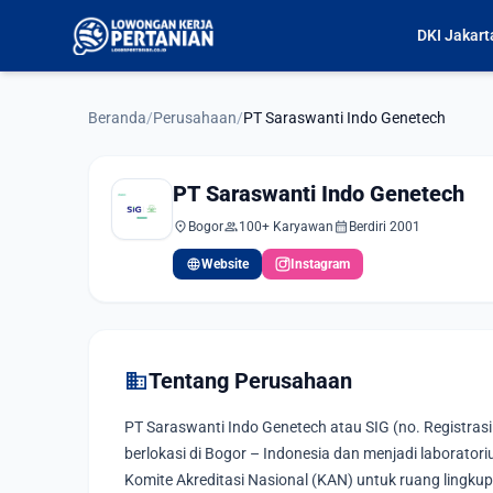
DKI Jakart
Beranda
/
Perusahaan
/
PT Saraswanti Indo Genetech
PT Saraswanti Indo Genetech
location_on
group
calendar_month
Bogor
100+ Karyawan
Berdiri 2001
language
Website
Instagram
domain
Tentang Perusahaan
PT Saraswanti Indo Genetech atau SIG (no. Registras
berlokasi di Bogor – Indonesia dan menjadi laborator
Komite Akreditasi Nasional (KAN) untuk ruang lingku