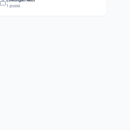
Lowongan Aktif
work
1 posisi