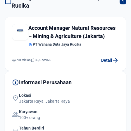
work
1
Rucika
Account Manager Natural Resources
– Mining & Agriculture (Jakarta)
apartment
PT Wahana Duta Jaya Rucika
arrow_forward
visibility
calendar_today
Detail
704 views
30/07/2026
info
Informasi Perusahaan
Lokasi
location_on
Jakarta Raya, Jakarta Raya
Karyawan
group
100+ orang
Tahun Berdiri