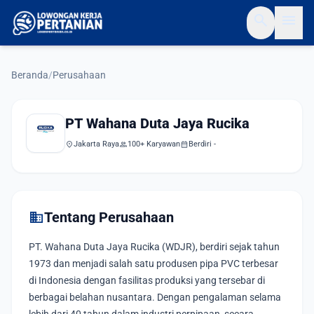
search
menu
Beranda
/
Perusahaan
PT Wahana Duta Jaya Rucika
location_on
Jakarta Raya
group
100+ Karyawan
calendar_month
Berdiri -
domain
Tentang Perusahaan
PT. Wahana Duta Jaya Rucika (WDJR), berdiri sejak tahun
1973 dan menjadi salah satu produsen pipa PVC terbesar
di Indonesia dengan fasilitas produksi yang tersebar di
berbagai belahan nusantara. Dengan pengalaman selama