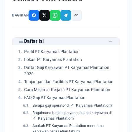
link
BAGIKAN
remove
menu
Daftar Isi
1.
Profil PT Karyamas Plantation
2.
Lokasi PT Karyamas Plantation
3.
Daftar Gaji Karyawan PT Karyamas Plantation
2026
4.
Tunjangan dan Fasilitas PT Karyamas Plantation
5.
Cara Melamar Kerja di PT Karyamas Plantation
6.
FAQ Gaji PT Karyamas Plantation
6.1.
Berapa gaji operator di PT Karyamas Plantation?
6.2.
Bagaimana tunjangan yang didapat karyawan di
PT Karyamas Plantation?
6.3.
Apakah PT Karyamas Plantation menerima
karyawan baru setiap tahun?