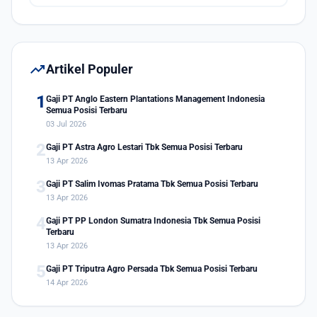
trending_up
Artikel Populer
1
Gaji PT Anglo Eastern Plantations Management Indonesia
Semua Posisi Terbaru
03 Jul 2026
2
Gaji PT Astra Agro Lestari Tbk Semua Posisi Terbaru
13 Apr 2026
3
Gaji PT Salim Ivomas Pratama Tbk Semua Posisi Terbaru
13 Apr 2026
4
Gaji PT PP London Sumatra Indonesia Tbk Semua Posisi
Terbaru
13 Apr 2026
5
Gaji PT Triputra Agro Persada Tbk Semua Posisi Terbaru
14 Apr 2026