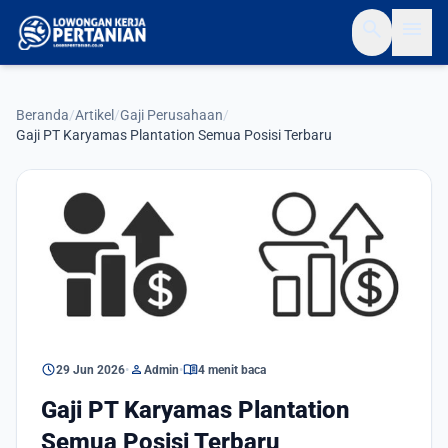
search
menu
Beranda
/
Artikel
/
Gaji Perusahaan
/
Gaji PT Karyamas Plantation Semua Posisi Terbaru
Gaji Perusahaan
schedule
person
menu_book
29 Jun 2026
•
Admin
•
4 menit baca
Gaji PT Karyamas Plantation
Semua Posisi Terbaru