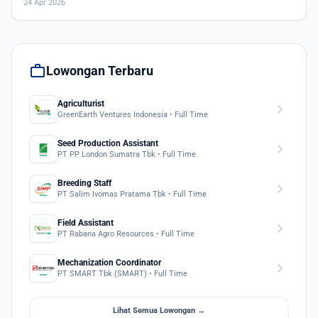
24 Apr 2026
work
Lowongan Terbaru
Agriculturist
chevron_right
GreenEarth Ventures Indonesia • Full Time
Seed Production Assistant
chevron_right
PT PP London Sumatra Tbk • Full Time
Breeding Staff
chevron_right
PT Salim Ivomas Pratama Tbk • Full Time
Field Assistant
chevron_right
PT Rabana Agro Resources • Full Time
Mechanization Coordinator
chevron_right
PT SMART Tbk (SMART) • Full Time
Lihat Semua Lowongan →