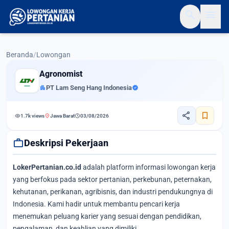
search
menu
Beranda
/
Lowongan
Agronomist
apartment
PT Lam Seng Hang Indonesia
verified
share
bookmark
visibility
location_on
schedule
1.7k views
Jawa Barat
03/08/2026
work
Deskripsi Pekerjaan
LokerPertanian.co.id
adalah platform informasi lowongan kerja
yang berfokus pada sektor pertanian, perkebunan, peternakan,
kehutanan, perikanan, agribisnis, dan industri pendukungnya di
Indonesia. Kami hadir untuk membantu pencari kerja
menemukan peluang karier yang sesuai dengan pendidikan,
pengalaman, dan keahlian yang dimiliki.