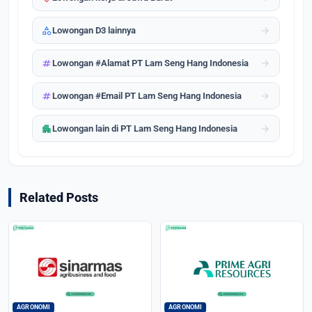
category
arrow_forward
Lowongan D3 lainnya
tag
arrow_forward
Lowongan #Alamat PT Lam Seng Hang Indonesia
tag
arrow_forward
Lowongan #Email PT Lam Seng Hang Indonesia
apartment
arrow_forward
Lowongan lain di PT Lam Seng Hang Indonesia
Related Posts
AGRONOMI
AGRONOMI