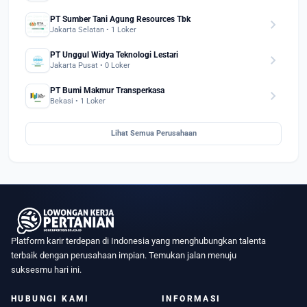
PT Sumber Tani Agung Resources Tbk
chevron_right
Jakarta Selatan • 1 Loker
PT Unggul Widya Teknologi Lestari
chevron_right
Jakarta Pusat • 0 Loker
PT Bumi Makmur Transperkasa
chevron_right
Bekasi • 1 Loker
Lihat Semua Perusahaan
Platform karir terdepan di Indonesia yang menghubungkan talenta
terbaik dengan perusahaan impian. Temukan jalan menuju
suksesmu hari ini.
HUBUNGI KAMI
INFORMASI