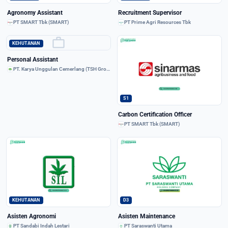
Agronomy Assistant
Recruitment Supervisor
PT SMART Tbk (SMART)
PT Prime Agri Resources Tbk
work
KEHUTANAN
Personal Assistant
PT. Karya Unggulan Cemerlang (TSH Group)
S1
Carbon Certification Officer
PT SMART Tbk (SMART)
KEHUTANAN
D3
Asisten Agronomi
Asisten Maintenance
PT Sandabi Indah Lestari
PT Saraswanti Utama