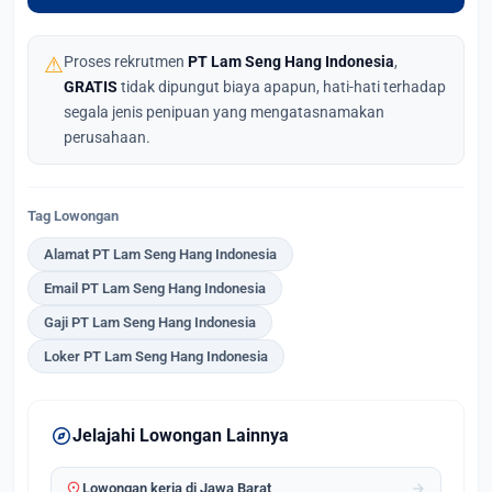
⚠
Proses rekrutmen
PT Lam Seng Hang Indonesia
,
GRATIS
tidak dipungut biaya apapun, hati-hati terhadap
segala jenis penipuan yang mengatasnamakan
perusahaan.
Tag Lowongan
Alamat PT Lam Seng Hang Indonesia
Email PT Lam Seng Hang Indonesia
Gaji PT Lam Seng Hang Indonesia
Loker PT Lam Seng Hang Indonesia
explore
Jelajahi Lowongan Lainnya
location_on
arrow_forward
Lowongan kerja di Jawa Barat