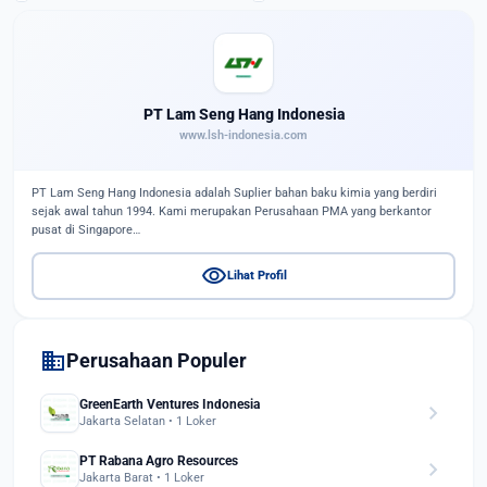
PT Lam Seng Hang Indonesia
www.lsh-indonesia.com
PT Lam Seng Hang Indonesia adalah Suplier bahan baku kimia yang berdiri
sejak awal tahun 1994. Kami merupakan Perusahaan PMA yang berkantor
pusat di Singapore…
visibility
Lihat Profil
domain
Perusahaan Populer
GreenEarth Ventures Indonesia
chevron_right
Jakarta Selatan • 1 Loker
PT Rabana Agro Resources
chevron_right
Jakarta Barat • 1 Loker