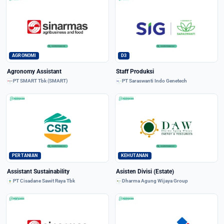
AGRONOMI
D3
Agronomy Assistant
Staff Produksi
PT SMART Tbk (SMART)
PT Saraswanti Indo Genetech
PERTANIAN
KEHUTANAN
Assistant Sustainability
Asisten Divisi (Estate)
PT Cisadane Sawit Raya Tbk
Dharma Agung Wijaya Group