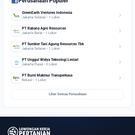
domain
Perusahaan Populer
GreenEarth Ventures Indonesia
chevron_right
Jakarta Selatan • 1 Loker
PT Rabana Agro Resources
chevron_right
Jakarta Barat • 1 Loker
PT Sumber Tani Agung Resources Tbk
chevron_right
Jakarta Selatan • 1 Loker
PT Unggul Widya Teknologi Lestari
chevron_right
Jakarta Pusat • 0 Loker
PT Bumi Makmur Transperkasa
chevron_right
Bekasi • 1 Loker
Lihat Semua Perusahaan