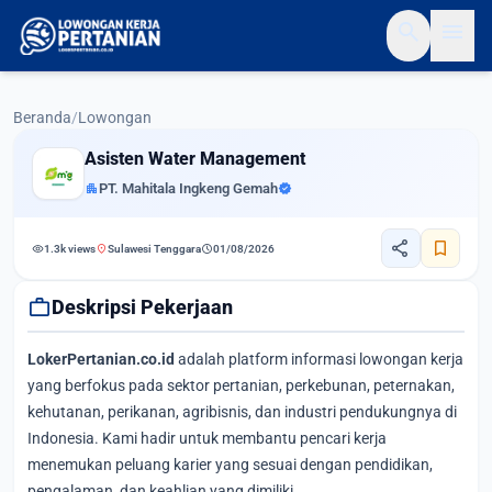
search
menu
Beranda
/
Lowongan
Asisten Water Management
apartment
PT. Mahitala Ingkeng Gemah
verified
share
bookmark
visibility
location_on
schedule
1.3k views
Sulawesi Tenggara
01/08/2026
work
Deskripsi Pekerjaan
LokerPertanian.co.id
adalah platform informasi lowongan kerja
yang berfokus pada sektor pertanian, perkebunan, peternakan,
kehutanan, perikanan, agribisnis, dan industri pendukungnya di
Indonesia. Kami hadir untuk membantu pencari kerja
menemukan peluang karier yang sesuai dengan pendidikan,
pengalaman, dan keahlian yang dimiliki.