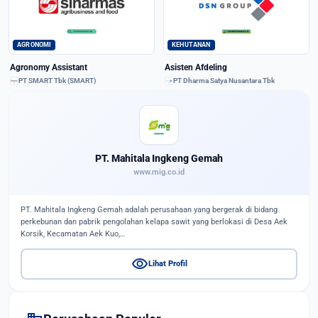
AGRONOMI
KEHUTANAN
Agronomy Assistant
Asisten Afdeling
PT SMART Tbk (SMART)
PT Dharma Satya Nusantara Tbk
PT. Mahitala Ingkeng Gemah
www.mig.co.id
PT. Mahitala Ingkeng Gemah adalah perusahaan yang bergerak di bidang
perkebunan dan pabrik pengolahan kelapa sawit yang berlokasi di Desa Aek
Korsik, Kecamatan Aek Kuo,…
visibility
Lihat Profil