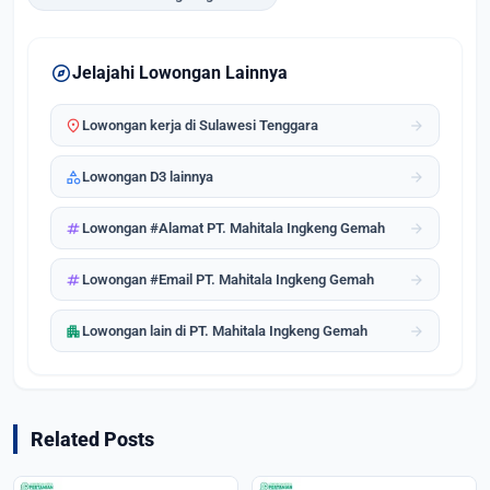
explore
Jelajahi Lowongan Lainnya
location_on
arrow_forward
Lowongan kerja di Sulawesi Tenggara
category
arrow_forward
Lowongan D3 lainnya
tag
arrow_forward
Lowongan #Alamat PT. Mahitala Ingkeng Gemah
tag
arrow_forward
Lowongan #Email PT. Mahitala Ingkeng Gemah
apartment
arrow_forward
Lowongan lain di PT. Mahitala Ingkeng Gemah
Related Posts