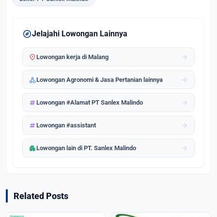
explore
Jelajahi Lowongan Lainnya
location_on
arrow_forward
Lowongan kerja di Malang
category
arrow_forward
Lowongan Agronomi & Jasa Pertanian lainnya
tag
arrow_forward
Lowongan #Alamat PT Sanlex Malindo
tag
arrow_forward
Lowongan #assistant
apartment
arrow_forward
Lowongan lain di PT. Sanlex Malindo
Related Posts