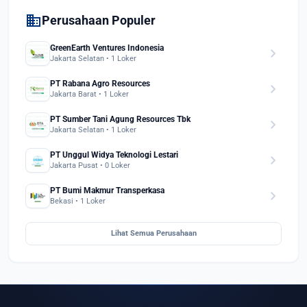
domain
Perusahaan Populer
GreenEarth Ventures Indonesia
chevron_right
Jakarta Selatan • 1 Loker
PT Rabana Agro Resources
chevron_right
Jakarta Barat • 1 Loker
PT Sumber Tani Agung Resources Tbk
chevron_right
Jakarta Selatan • 1 Loker
PT Unggul Widya Teknologi Lestari
chevron_right
Jakarta Pusat • 0 Loker
PT Bumi Makmur Transperkasa
chevron_right
Bekasi • 1 Loker
Lihat Semua Perusahaan