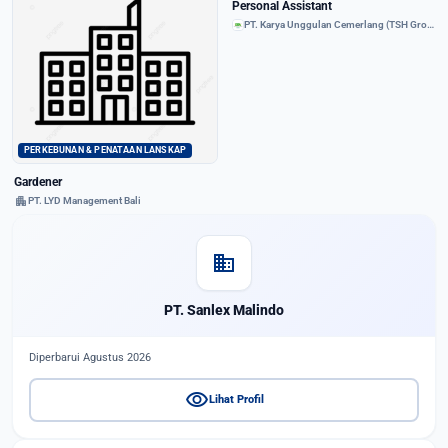
Personal Assistant
PT. Karya Unggulan Cemerlang (TSH Group)
PERKEBUNAN & PENATAAN LANSKAP
Gardener
apartment
PT. LYD Management Bali
domain
PT. Sanlex Malindo
Diperbarui Agustus 2026
visibility
Lihat Profil