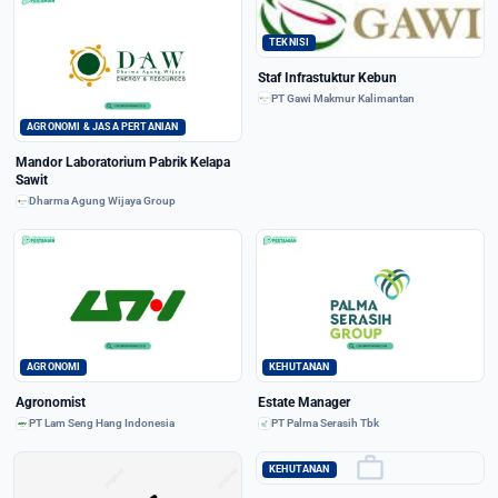
TEKNISI
Staf Infrastuktur Kebun
PT Gawi Makmur Kalimantan
AGRONOMI & JASA PERTANIAN
Mandor Laboratorium Pabrik Kelapa
Sawit
Dharma Agung Wijaya Group
AGRONOMI
KEHUTANAN
Agronomist
Estate Manager
PT Lam Seng Hang Indonesia
PT Palma Serasih Tbk
work
KEHUTANAN