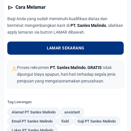
send
Cara Melamar
Bagi Anda yang sudah memenuhi kualifikasi diatas dan
berminat mengembangkan karir di
PT. Sanlex Malindo
, silahkan
apply lamaran via button LAMAR dibawah.
LAMAR SEKARANG
⚠
Proses rekrutmen
PT. Sanlex Malindo
,
GRATIS
tidak
dipungut biaya apapun, hati-hati terhadap segala jenis
penipuan yang mengatasnamakan perusahaan.
Tag Lowongan
Alamat PT Sanlex Malindo
assistant
Email PT Sanlex Malindo
field
Gaji PT Sanlex Malindo
Loker PT Sanlex Malindo