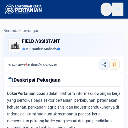
search
menu
Beranda
/
Lowongan
FIELD ASSISTANT
apartment
PT. Sanlex Malindo
verified
share
bookmark
visibility
location_on
schedule
1.3k views
Malang
17/07/2026
work
Deskripsi Pekerjaan
LokerPertanian.co.id
adalah platform informasi lowongan kerja
yang berfokus pada sektor pertanian, perkebunan, peternakan,
kehutanan, perikanan, agribisnis, dan industri pendukungnya di
Indonesia. Kami hadir untuk membantu pencari kerja
menemukan peluang karier yang sesuai dengan pendidikan,
pengalaman, dan keahlian yang dimiliki.