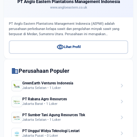
PT Anglo Eastern Plantations Management Indonesia
www.angloeastern.co.uk
PT Anglo Eastern Plantations Management Indonesia (AEPMI) adalah
perusahaan perkebunan kelapa sawit dan pengolahan minyak sawit yang
berpusat di Medan, Sumatera Utara. Perusahaan ini merupakan…
visibility
Lihat Profil
domain
Perusahaan Populer
GreenEarth Ventures Indonesia
chevron_right
Jakarta Selatan • 1 Loker
PT Rabana Agro Resources
chevron_right
Jakarta Barat • 1 Loker
PT Sumber Tani Agung Resources Tbk
chevron_right
Jakarta Selatan • 1 Loker
PT Unggul Widya Teknologi Lestari
chevron_right
Jakarta Pusat • 0 Loker