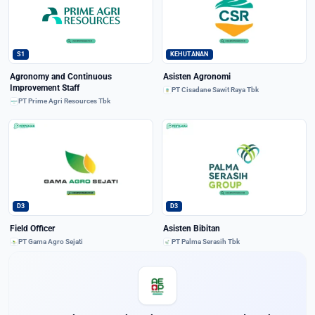
S1
KEHUTANAN
Agronomy and Continuous
Asisten Agronomi
Improvement Staff
PT Cisadane Sawit Raya Tbk
PT Prime Agri Resources Tbk
D3
D3
Field Officer
Asisten Bibitan
PT Gama Agro Sejati
PT Palma Serasih Tbk