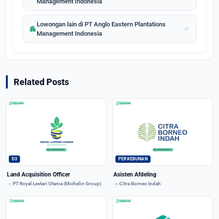
Management Indonesia
Lowongan lain di PT Anglo Eastern Plantations
apartment
arrow_forward
Management Indonesia
Related Posts
D3
PERKEBUNAN
Land Acquisition Officer
Asisten Afdeling
PT Royal Lestari Utama (Michelin Group)
Citra Borneo Indah