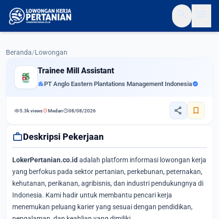
search
menu
Beranda
/
Lowongan
Trainee Mill Assistant
apartment
PT Anglo Eastern Plantations Management Indonesia
verified
share
bookmark
visibility
location_on
schedule
5.3k views
Medan
08/08/2026
work
Deskripsi Pekerjaan
LokerPertanian.co.id
adalah platform informasi lowongan kerja
yang berfokus pada sektor pertanian, perkebunan, peternakan,
kehutanan, perikanan, agribisnis, dan industri pendukungnya di
Indonesia. Kami hadir untuk membantu pencari kerja
menemukan peluang karier yang sesuai dengan pendidikan,
pengalaman, dan keahlian yang dimiliki.