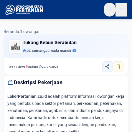
search
menu
Beranda
/
Lowongan
Tukang Kebun Serabutan
apartment
pt. semangat muda mandiri
verified
share
bookmark
visibility
location_on
schedule
571 views
Badung
29/07/2026
work
Deskripsi Pekerjaan
LokerPertanian.co.id
adalah platform informasi lowongan kerja
yang berfokus pada sektor pertanian, perkebunan, peternakan,
kehutanan, perikanan, agribisnis, dan industri pendukungnya di
Indonesia. Kami hadir untuk membantu pencari kerja
menemukan peluang karier yang sesuai dengan pendidikan,
pengalaman, dan keahlian yang dimiliki.