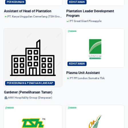
PERKEBUNAN
KEHUTANAN
Assistant of Head of Plantation
Plantation Leader Development
Program
PT. Karya Unggulan Cemerlang (TSH Group)
PT Great Giant Pineapple
KEHUTANAN
Plasma Unit Assistant
PT PP London Sumatra Tbk
PERKEBUNAN & PENATAAN LANSKAP
Gardener (Pemeliharaan Taman)
apartment
ANV Hospitality Group (Denpasar)