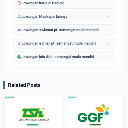
location_on
arrow_forward
Lowongan kerja di Badung
category
arrow_forward
Lowongan Maskapai lainnya
tag
arrow_forward
Lowongan #Alamat pt. semangat muda mandiri
tag
arrow_forward
Lowongan #Email pt. semangat muda mandiri
apartment
arrow_forward
Lowongan lain di pt. semangat muda mandiri
Related Posts