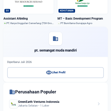
D3
KEHUTANAN
Assistant Afdeling
MT – Basic Development Program
PT. Karya Unggulan Cemerlang (TSH Group)
PT Bumitama Gunajaya Agro
domain
pt. semangat muda mandiri
Diperbarui Juli 2026
visibility
Lihat Profil
domain
Perusahaan Populer
GreenEarth Ventures Indonesia
chevron_right
Jakarta Selatan • 1 Loker