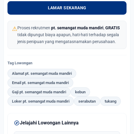
LAMAR SEKARANG
⚠
Proses rekrutmen
pt. semangat muda mandiri
,
GRATIS
tidak dipungut biaya apapun, hati-hati terhadap segala
jenis penipuan yang mengatasnamakan perusahaan.
Tag Lowongan
Alamat pt. semangat muda mandiri
Email pt. semangat muda mandiri
Gaji pt. semangat muda mandiri
kebun
Loker pt. semangat muda mandiri
serabutan
tukang
explore
Jelajahi Lowongan Lainnya