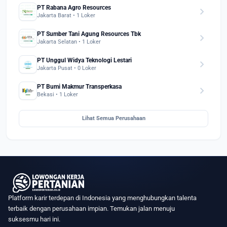
PT Rabana Agro Resources
chevron_right
Jakarta Barat • 1 Loker
PT Sumber Tani Agung Resources Tbk
chevron_right
Jakarta Selatan • 1 Loker
PT Unggul Widya Teknologi Lestari
chevron_right
Jakarta Pusat • 0 Loker
PT Bumi Makmur Transperkasa
chevron_right
Bekasi • 1 Loker
Lihat Semua Perusahaan
Platform karir terdepan di Indonesia yang menghubungkan talenta
terbaik dengan perusahaan impian. Temukan jalan menuju
suksesmu hari ini.