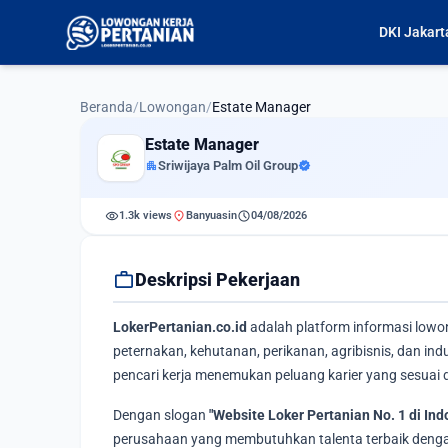
DKI Jakart
Beranda
/
Lowongan
/
Estate Manager
Estate Manager
apartment
Sriwijaya Palm Oil Group
verified
visibility
location_on
schedule
1.3k views
Banyuasin
04/08/2026
work
Deskripsi Pekerjaan
LokerPertanian.co.id
adalah platform informasi lowo
peternakan, kehutanan, perikanan, agribisnis, dan i
pencari kerja menemukan peluang karier yang sesuai d
Dengan slogan
"Website Loker Pertanian No. 1 di Ind
perusahaan yang membutuhkan talenta terbaik dengan