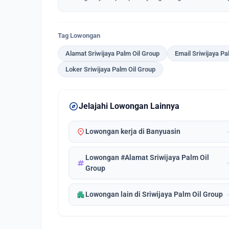
Tag Lowongan
Alamat Sriwijaya Palm Oil Group
Email Sriwijaya Pa
Loker Sriwijaya Palm Oil Group
explore
Jelajahi Lowongan Lainnya
location_on
arrow_
Lowongan kerja di Banyuasin
Lowongan #Alamat Sriwijaya Palm Oil
tag
arrow_
Group
apartment
arrow_
Lowongan lain di Sriwijaya Palm Oil Group