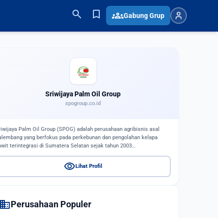
search
bookmark
groups
Gabung Grup
Sriwijaya Palm Oil Group
spogroup.co.id
riwijaya Palm Oil Group (SPOG) adalah perusahaan agribisnis asal
alembang yang berfokus pada perkebunan dan pengolahan kelapa
awit terintegrasi di Sumatera Selatan sejak tahun 2003…
visibility
Lihat Profil
domain
Perusahaan Populer