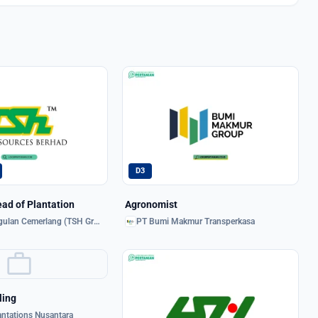
D3
ead of Plantation
Agronomist
PT. Karya Unggulan Cemerlang (TSH Group)
PT Bumi Makmur Transperkasa
work
ling
antations Nusantara