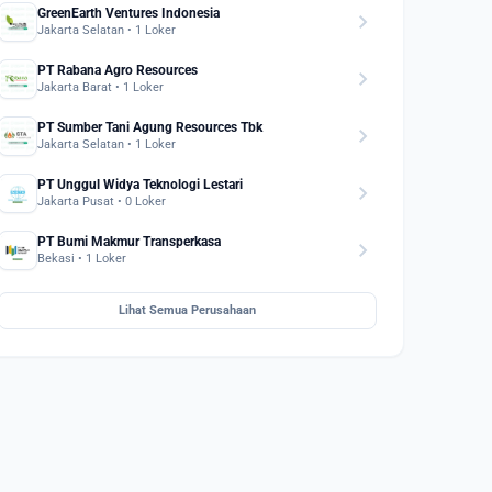
GreenEarth Ventures Indonesia
chevron_right
Jakarta Selatan • 1 Loker
PT Rabana Agro Resources
chevron_right
Jakarta Barat • 1 Loker
PT Sumber Tani Agung Resources Tbk
chevron_right
Jakarta Selatan • 1 Loker
PT Unggul Widya Teknologi Lestari
chevron_right
Jakarta Pusat • 0 Loker
PT Bumi Makmur Transperkasa
chevron_right
Bekasi • 1 Loker
Lihat Semua Perusahaan