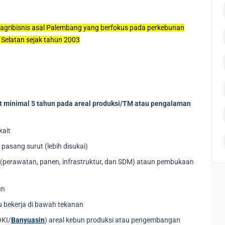
agribisnis asal Palembang yang berfokus pada perkebunan
 Selatan sejak tahun 2003
t minimal 5 tahun pada areal produksi/TM atau pengalaman
kait
pasang surut (lebih disukai)
(perawatan, panen, infrastruktur, dan SDM) ataun pembukaan
un
 bekerja di bawah tekanan
OKI/
Banyuasin
) areal kebun produksi atau pengembangan