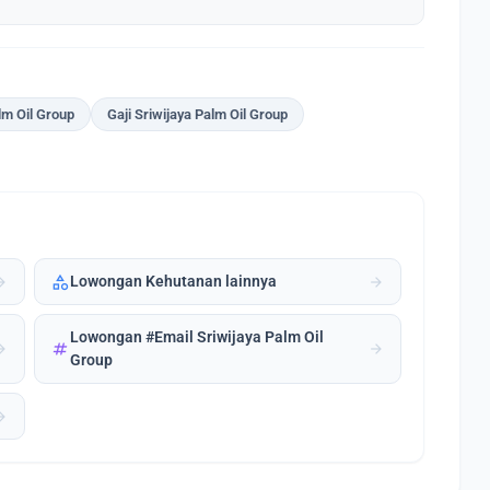
lm Oil Group
Gaji Sriwijaya Palm Oil Group
category
forward
arrow_forward
Lowongan Kehutanan lainnya
Lowongan #Email Sriwijaya Palm Oil
tag
forward
arrow_forward
Group
forward