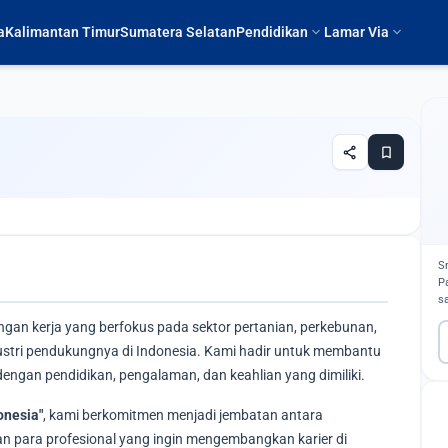
expand_more
expand_more
a
Kalimantan Timur
Sumatera Selatan
Pendidikan
Lamar Via
share
bookmark
S
P
s
ngan kerja yang berfokus pada sektor pertanian, perkebunan,
ndustri pendukungnya di Indonesia. Kami hadir untuk membantu
engan pendidikan, pengalaman, dan keahlian yang dimiliki.
onesia"
, kami berkomitmen menjadi jembatan antara
 para profesional yang ingin mengembangkan karier di