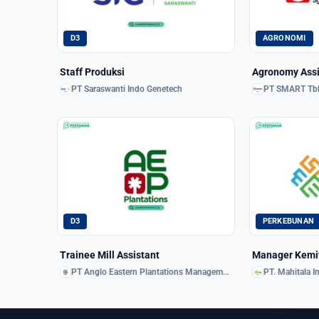
D3
AGRONOMI
Staff Produksi
Agronomy Assi
PT Saraswanti Indo Genetech
PT SMART Tb
D3
PERKEBUNAN
Trainee Mill Assistant
Manager Kemi
PT Anglo Eastern Plantations Management Indonesia
PT. Mahitala 