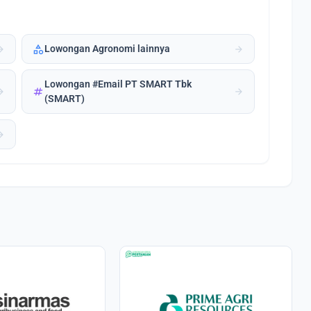
category
forward
arrow_forward
Lowongan Agronomi lainnya
Lowongan #Email PT SMART Tbk
tag
forward
arrow_forward
(SMART)
forward