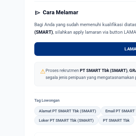
send
Cara Melamar
Bagi Anda yang sudah memenuhi kualifikasi diat
(SMART)
, silahkan apply lamaran via button LAM
LAMA
⚠
Proses rekrutmen
PT SMART Tbk (SMART)
,
GR
segala jenis penipuan yang mengatasnamakan 
Tag Lowongan
Alamat PT SMART Tbk (SMART)
Email PT SMART
Loker PT SMART Tbk (SMART)
PT SMART Tbk