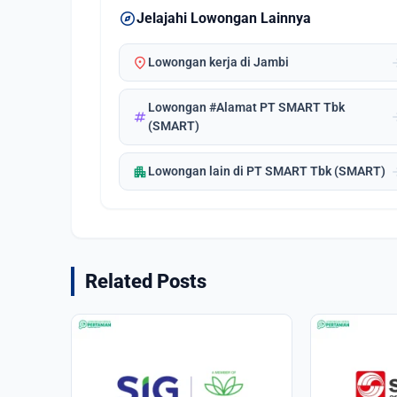
explore
Jelajahi Lowongan Lainnya
location_on
arrow_
Lowongan kerja di Jambi
Lowongan #Alamat PT SMART Tbk
tag
arrow_
(SMART)
apartment
arrow_
Lowongan lain di PT SMART Tbk (SMART)
Related Posts