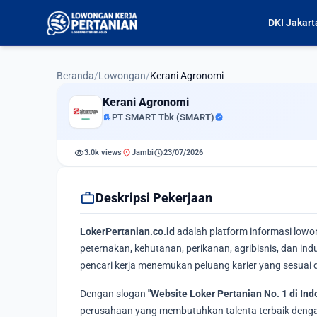
DKI Jakart
Beranda
/
Lowongan
/
Kerani Agronomi
Kerani Agronomi
apartment
PT SMART Tbk (SMART)
verified
visibility
location_on
schedule
3.0k views
Jambi
23/07/2026
work
Deskripsi Pekerjaan
LokerPertanian.co.id
adalah platform informasi lowo
peternakan, kehutanan, perikanan, agribisnis, dan i
pencari kerja menemukan peluang karier yang sesuai d
Dengan slogan
"Website Loker Pertanian No. 1 di Ind
perusahaan yang membutuhkan talenta terbaik dengan