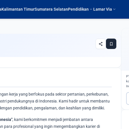
expand_more
expand_more
a
Kalimantan Timur
Sumatera Selatan
Pendidikan
Lamar Via
share
bookmark
P
k
I
ngan kerja yang berfokus pada sektor pertanian, perkebunan,
ndustri pendukungnya di Indonesia. Kami hadir untuk membantu
engan pendidikan, pengalaman, dan keahlian yang dimiliki.
onesia"
, kami berkomitmen menjadi jembatan antara
 para profesional yang ingin mengembangkan karier di