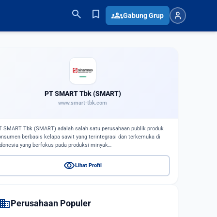
search
bookmark
groups
Gabung Grup
PT SMART Tbk (SMART)
www.smart-tbk.com
T SMART Tbk (SMART) adalah salah satu perusahaan publik produk
onsumen berbasis kelapa sawit yang terintegrasi dan terkemuka di
ndonesia yang berfokus pada produksi minyak…
visibility
Lihat Profil
domain
Perusahaan Populer