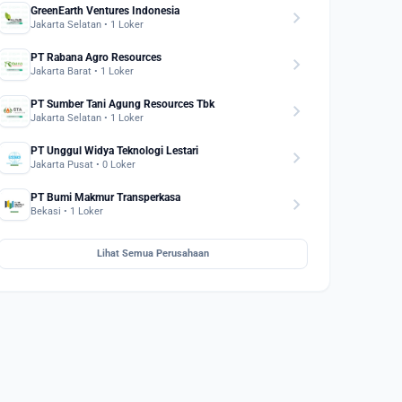
GreenEarth Ventures Indonesia
chevron_right
Jakarta Selatan • 1 Loker
PT Rabana Agro Resources
chevron_right
Jakarta Barat • 1 Loker
PT Sumber Tani Agung Resources Tbk
chevron_right
Jakarta Selatan • 1 Loker
PT Unggul Widya Teknologi Lestari
chevron_right
Jakarta Pusat • 0 Loker
PT Bumi Makmur Transperkasa
chevron_right
Bekasi • 1 Loker
Lihat Semua Perusahaan