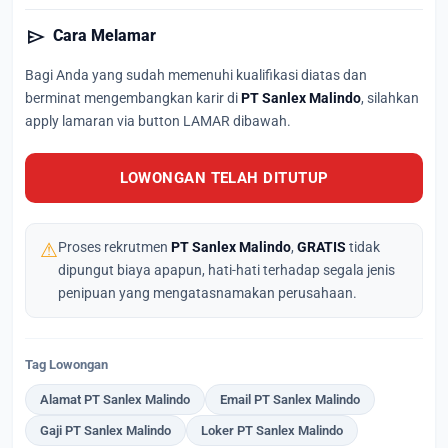
send
Cara Melamar
Bagi Anda yang sudah memenuhi kualifikasi diatas dan
berminat mengembangkan karir di
PT Sanlex Malindo
, silahkan
apply lamaran via button LAMAR dibawah.
LOWONGAN TELAH DITUTUP
⚠
Proses rekrutmen
PT Sanlex Malindo
,
GRATIS
tidak
dipungut biaya apapun, hati-hati terhadap segala jenis
penipuan yang mengatasnamakan perusahaan.
Tag Lowongan
Alamat PT Sanlex Malindo
Email PT Sanlex Malindo
Gaji PT Sanlex Malindo
Loker PT Sanlex Malindo