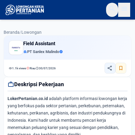
search
menu
Beranda
/
Lowongan
Field Assistant
apartment
PT Sanlex Malindo
verified
share
bookmark
visibility
location_on
schedule
1.1k views
Riau
30/07/2026
work
Deskripsi Pekerjaan
LokerPertanian.co.id
adalah platform informasi lowongan kerja
yang berfokus pada sektor pertanian, perkebunan, peternakan,
kehutanan, perikanan, agribisnis, dan industri pendukungnya di
Indonesia. Kami hadir untuk membantu pencari kerja
menemukan peluang karier yang sesuai dengan pendidikan,
pengalaman, dan keahlian yang dimiliki.