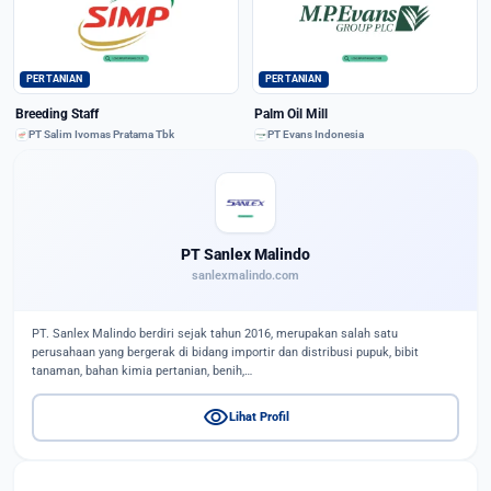
PERTANIAN
PERTANIAN
Breeding Staff
Palm Oil Mill
PT Salim Ivomas Pratama Tbk
PT Evans Indonesia
PT Sanlex Malindo
sanlexmalindo.com
PT. Sanlex Malindo berdiri sejak tahun 2016, merupakan salah satu
perusahaan yang bergerak di bidang importir dan distribusi pupuk, bibit
tanaman, bahan kimia pertanian, benih,…
visibility
Lihat Profil