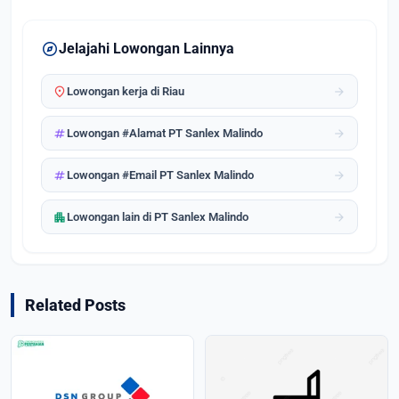
explore
Jelajahi Lowongan Lainnya
location_on
arrow_forward
Lowongan kerja di Riau
tag
arrow_forward
Lowongan #Alamat PT Sanlex Malindo
tag
arrow_forward
Lowongan #Email PT Sanlex Malindo
apartment
arrow_forward
Lowongan lain di PT Sanlex Malindo
Related Posts