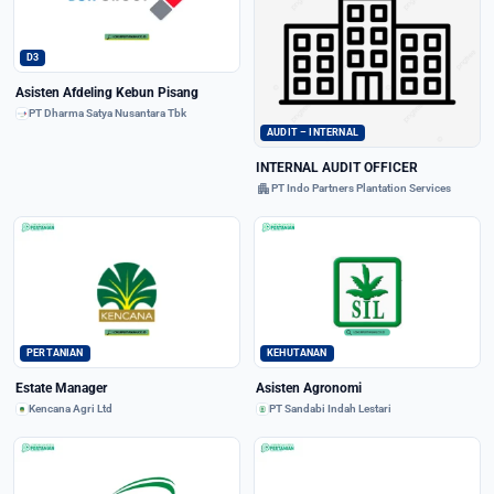
D3
Asisten Afdeling Kebun Pisang
PT Dharma Satya Nusantara Tbk
AUDIT – INTERNAL
INTERNAL AUDIT OFFICER
apartment
PT Indo Partners Plantation Services
PERTANIAN
KEHUTANAN
Estate Manager
Asisten Agronomi
Kencana Agri Ltd
PT Sandabi Indah Lestari