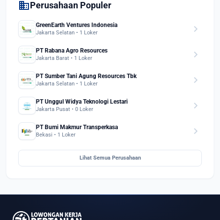
domain
Perusahaan Populer
GreenEarth Ventures Indonesia
chevron_right
Jakarta Selatan • 1 Loker
PT Rabana Agro Resources
chevron_right
Jakarta Barat • 1 Loker
PT Sumber Tani Agung Resources Tbk
chevron_right
Jakarta Selatan • 1 Loker
PT Unggul Widya Teknologi Lestari
chevron_right
Jakarta Pusat • 0 Loker
PT Bumi Makmur Transperkasa
chevron_right
Bekasi • 1 Loker
Lihat Semua Perusahaan