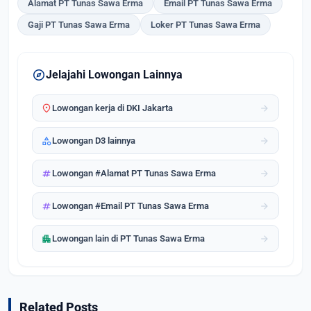
Alamat PT Tunas Sawa Erma
Email PT Tunas Sawa Erma
Gaji PT Tunas Sawa Erma
Loker PT Tunas Sawa Erma
explore
Jelajahi Lowongan Lainnya
location_on
arrow_forward
Lowongan kerja di DKI Jakarta
category
arrow_forward
Lowongan D3 lainnya
tag
arrow_forward
Lowongan #Alamat PT Tunas Sawa Erma
tag
arrow_forward
Lowongan #Email PT Tunas Sawa Erma
apartment
arrow_forward
Lowongan lain di PT Tunas Sawa Erma
Related Posts