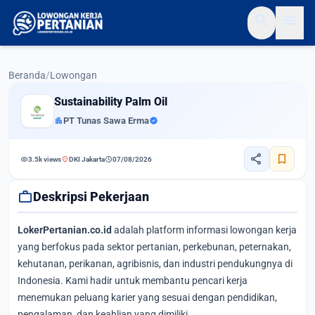
search
menu
Beranda
/
Lowongan
Sustainability Palm Oil
apartment
PT Tunas Sawa Erma
verified
share
bookmark
visibility
location_on
schedule
3.5k views
DKI Jakarta
07/08/2026
work
Deskripsi Pekerjaan
LokerPertanian.co.id
adalah platform informasi lowongan kerja
yang berfokus pada sektor pertanian, perkebunan, peternakan,
kehutanan, perikanan, agribisnis, dan industri pendukungnya di
Indonesia. Kami hadir untuk membantu pencari kerja
menemukan peluang karier yang sesuai dengan pendidikan,
pengalaman, dan keahlian yang dimiliki.