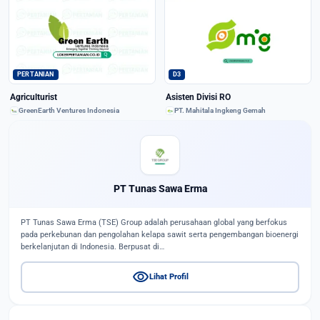
PERTANIAN
D3
Agriculturist
Asisten Divisi RO
GreenEarth Ventures Indonesia
PT. Mahitala Ingkeng Gemah
PT Tunas Sawa Erma
PT Tunas Sawa Erma (TSE) Group adalah perusahaan global yang berfokus
pada perkebunan dan pengolahan kelapa sawit serta pengembangan bioenergi
berkelanjutan di Indonesia. Berpusat di…
visibility
Lihat Profil