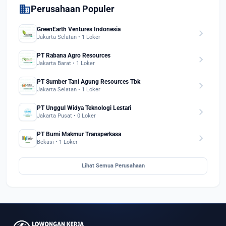
domain
Perusahaan Populer
GreenEarth Ventures Indonesia
chevron_right
Jakarta Selatan • 1 Loker
PT Rabana Agro Resources
chevron_right
Jakarta Barat • 1 Loker
PT Sumber Tani Agung Resources Tbk
chevron_right
Jakarta Selatan • 1 Loker
PT Unggul Widya Teknologi Lestari
chevron_right
Jakarta Pusat • 0 Loker
PT Bumi Makmur Transperkasa
chevron_right
Bekasi • 1 Loker
Lihat Semua Perusahaan