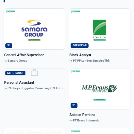
S1
AGRONOMI
General Affair Supervisor
Block Analyst
Samora Group
PT PP London Sumatra Tbk
work
KEHUTANAN
Personal Assistant
PT. Karya Unggulan Cemerlang (TSH Group)
S1
Asisten Pemitra
PT Evans Indonesia