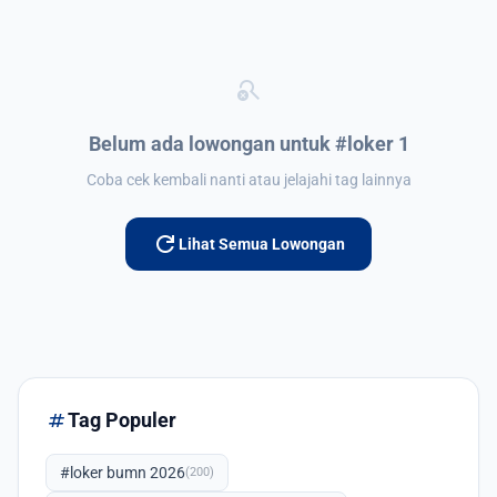
search_off
Belum ada lowongan untuk #loker 1
Coba cek kembali nanti atau jelajahi tag lainnya
refresh
Lihat Semua Lowongan
tag
Tag Populer
#loker bumn 2026
(200)