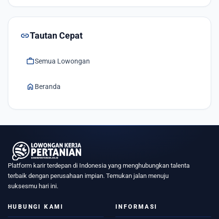
link
Tautan Cepat
work
Semua Lowongan
home
Beranda
Platform karir terdepan di Indonesia yang menghubungkan talenta
terbaik dengan perusahaan impian. Temukan jalan menuju
suksesmu hari ini.
HUBUNGI KAMI
INFORMASI