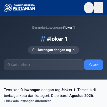
search
menu
Beranda
›
Lowongan
›
#loker 1
tag
#loker 1
work
0 lowongan dengan tag ini
search
search
Cari
Temukan
0 lowongan
dengan tag
#loker 1
. Tersedia di
berbagai kota dan kategori. Diperbarui
Agustus 2026
.
Tidak ada lowongan ditemukan