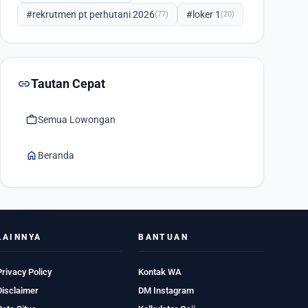
#rekrutmen pt perhutani 2026
#loker 1
(77)
(20)
link
Tautan Cepat
work
Semua Lowongan
home
Beranda
LAINNYA
BANTUAN
Privacy Policy
Kontak WA
Disclaimer
DM Instagram