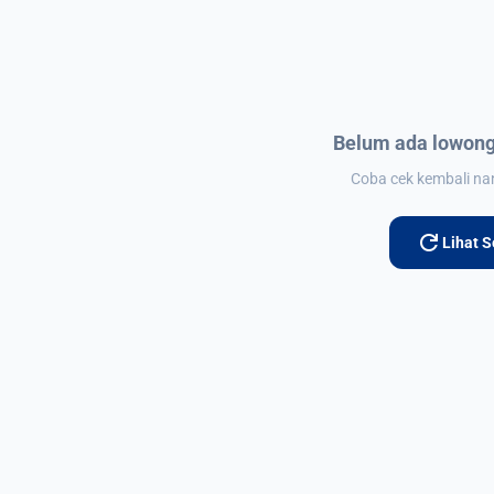
Belum ada lowong
Coba cek kembali nant
refresh
Lihat 