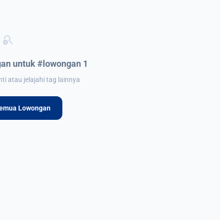
search_off
an untuk #lowongan 1
i atau jelajahi tag lainnya
Semua Lowongan