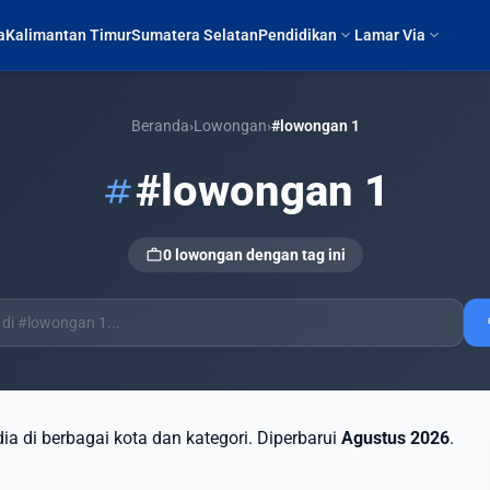
expand_more
expand_more
a
Kalimantan Timur
Sumatera Selatan
Pendidikan
Lamar Via
Beranda
›
Lowongan
›
#lowongan 1
#lowongan 1
tag
work
0 lowongan dengan tag ini
s
dia di berbagai kota dan kategori. Diperbarui
Agustus 2026
.