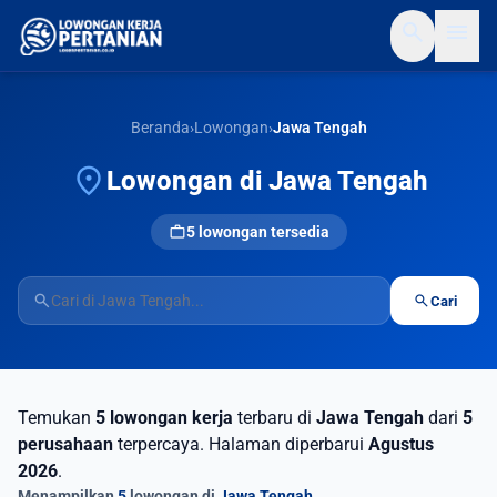
search
menu
Beranda
›
Lowongan
›
Jawa Tengah
location_on
Lowongan di Jawa Tengah
work
5 lowongan tersedia
search
search
Cari
Temukan
5 lowongan kerja
terbaru di
Jawa Tengah
dari
5
perusahaan
terpercaya. Halaman diperbarui
Agustus
2026
.
Menampilkan
5
lowongan di
Jawa Tengah