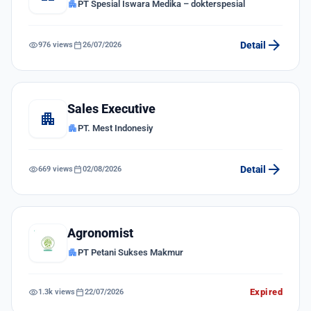
apartment
PT Spesial Iswara Medika – dokterspesial
arrow_forward
visibility
calendar_today
Detail
976 views
26/07/2026
Sales Executive
apartment
apartment
PT. Mest Indonesiy
arrow_forward
visibility
calendar_today
Detail
669 views
02/08/2026
Agronomist
apartment
PT Petani Sukses Makmur
visibility
calendar_today
Expired
1.3k views
22/07/2026