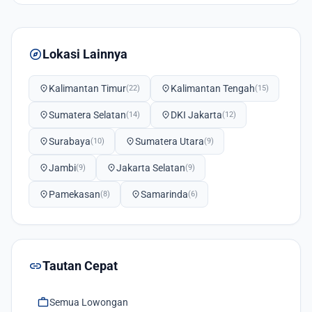
explore
Lokasi Lainnya
location_on
Kalimantan Timur
location_on
Kalimantan Tengah
(22)
(15)
location_on
Sumatera Selatan
location_on
DKI Jakarta
(14)
(12)
location_on
Surabaya
location_on
Sumatera Utara
(10)
(9)
location_on
Jambi
location_on
Jakarta Selatan
(9)
(9)
location_on
Pamekasan
location_on
Samarinda
(8)
(6)
link
Tautan Cepat
work
Semua Lowongan