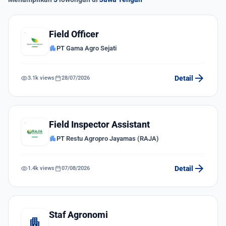
Field Officer
apartment
PT Gama Agro Sejati
arrow_forward
visibility
calendar_today
Detail
3.1k views
28/07/2026
Field Inspector Assistant
apartment
PT Restu Agropro Jayamas (RAJA)
arrow_forward
visibility
calendar_today
Detail
1.4k views
07/08/2026
Staf Agronomi
apartment