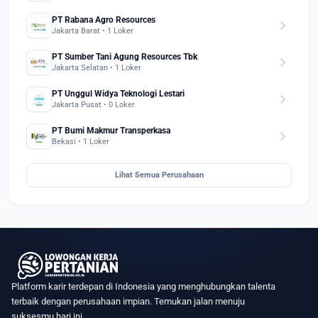
PT Rabana Agro Resources
chevron_right
Jakarta Barat • 1 Loker
PT Sumber Tani Agung Resources Tbk
chevron_right
Jakarta Selatan • 1 Loker
PT Unggul Widya Teknologi Lestari
chevron_right
Jakarta Pusat • 0 Loker
PT Bumi Makmur Transperkasa
chevron_right
Bekasi • 1 Loker
Lihat Semua Perusahaan
Platform karir terdepan di Indonesia yang menghubungkan talenta
terbaik dengan perusahaan impian. Temukan jalan menuju
suksesmu hari ini.