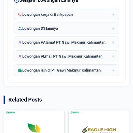
explore
Jelajahi Lowongan Lainnya
location_on
arrow_forward
Lowongan kerja di Balikpapan
category
arrow_forward
Lowongan D3 lainnya
tag
arrow_forward
Lowongan #Alamat PT Gawi Makmur Kalimantan
tag
arrow_forward
Lowongan #Email PT Gawi Makmur Kalimantan
apartment
arrow_forward
Lowongan lain di PT Gawi Makmur Kalimantan
Related Posts