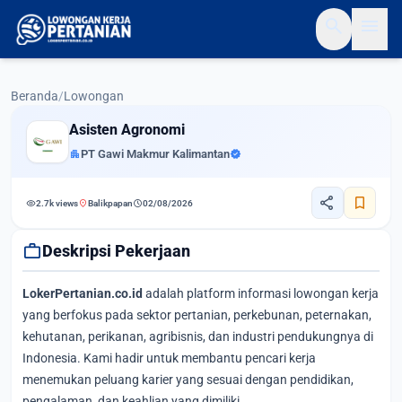
search
menu
Beranda
/
Lowongan
Asisten Agronomi
apartment
PT Gawi Makmur Kalimantan
verified
share
bookmark
visibility
location_on
schedule
2.7k views
Balikpapan
02/08/2026
work
Deskripsi Pekerjaan
LokerPertanian.co.id
adalah platform informasi lowongan kerja
yang berfokus pada sektor pertanian, perkebunan, peternakan,
kehutanan, perikanan, agribisnis, dan industri pendukungnya di
Indonesia. Kami hadir untuk membantu pencari kerja
menemukan peluang karier yang sesuai dengan pendidikan,
pengalaman, dan keahlian yang dimiliki.