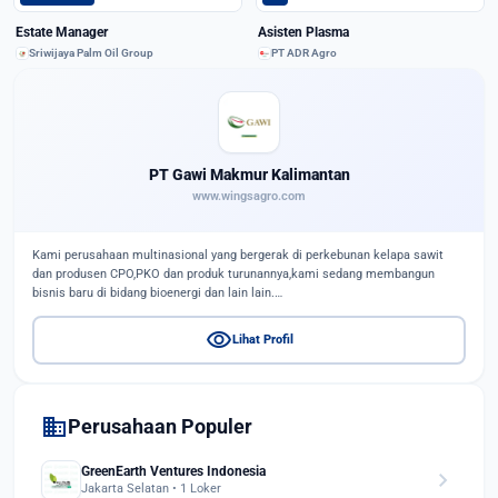
Estate Manager
Asisten Plasma
Sriwijaya Palm Oil Group
PT ADR Agro
PT Gawi Makmur Kalimantan
www.wingsagro.com
Kami perusahaan multinasional yang bergerak di perkebunan kelapa sawit
dan produsen CPO,PKO dan produk turunannya,kami sedang membangun
bisnis baru di bidang bioenergi dan lain lain.…
visibility
Lihat Profil
domain
Perusahaan Populer
GreenEarth Ventures Indonesia
chevron_right
Jakarta Selatan • 1 Loker