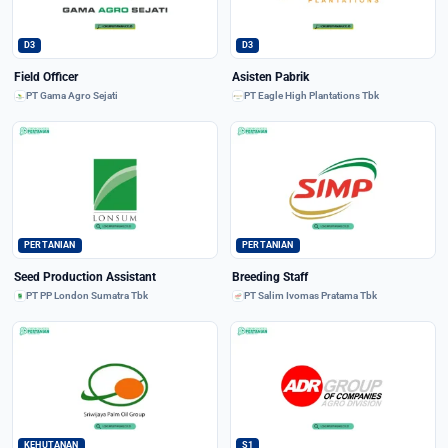
D3
D3
Field Officer
Asisten Pabrik
PT Gama Agro Sejati
PT Eagle High Plantations Tbk
PERTANIAN
PERTANIAN
Seed Production Assistant
Breeding Staff
PT PP London Sumatra Tbk
PT Salim Ivomas Pratama Tbk
KEHUTANAN
S1